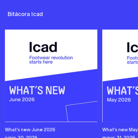
Bitácora Icad
What’s new June 2026
What’s new May
junio, 30, 2026
mayo, 31, 2026