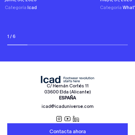
Categoría
Icad
Categoría
What
1 / 6
C/ Hernán Cortés 11
03600 Elda (Alicante)
ESPAÑA
icad@icaduniverse.com
Contacta ahora